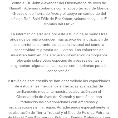
como el Dr. John Alexander del Observatorio de Aves de
Klamath. Además contamos con el apoyo técnico de Manuel
Grosselet de Tierra de Aves y el apoyo en campo de del
biólogo Raúl Said Félix de EcoKaban;
voluntarios
y Luis E.
Morales del OASP.
La información arrojada por este estudio de al menos tres
años nos permitirá conocer más acerca de la utilización de
sus territorios durante su estadía invernal así como la
conectividad migratoria de I. virens. Los esfuerzos de
muestreo también nos arrojarán información demográfica
relevante sobre otras especies de aves residentes y
migratorias, algunas de las cuales son prioritarias para la
conservación.
A través de este estudio se han desarrollado las capacidades
de estudiantes mexicanos en técnicas avanzadas de
anillamiento mediante nuestra colaboración con el
Observatorio de Aves de Klamath y también se han
fortalecido las colaboraciones con empresas y
organizaciones en la región. Agradecemos especialmente la
colaboración de Tierra Tropical y el Club de Polo La Patrona,
de Mar al Cielo Eco retreat, Subuya, Sandra Richards
e
t por